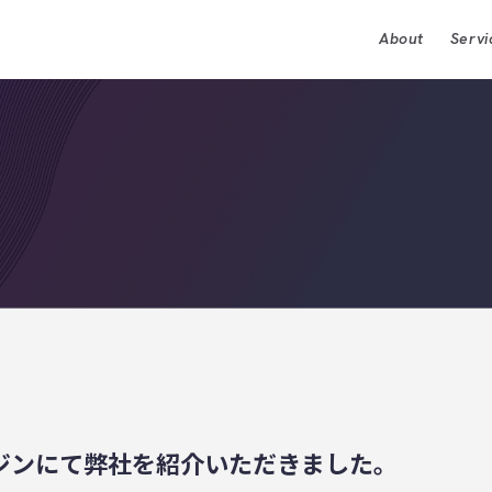
About
Servi
採用情報トップ
数字で見る
事業部紹介
制度・環境
社内イベント・文化
インタビュ
ジンにて弊社を紹介いただきました。
Wantedly