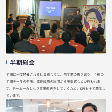
採用情報トップ
数字で見るヘイフィールド
事業部紹介
制度・環境
社内イベント・文化
インタビュー
半期総会
Wantedly
プライバシーポリシー
お問い合わせ
半期に一度開催される社員総会では、前半期の振り返り、今後の
職業安定法に基づく表記
©2019 hayfield
半期テーマの発表、成長戦略の説明から表彰式などが行われま
す。チーム一丸となり事業改善をしていくため、KPIも全て開示し
ています。