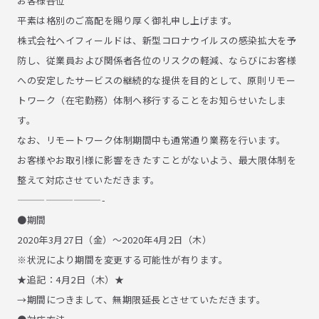
お客様各位
平素は格別のご高配を賜り厚く御礼申し上げます。
株式会社ヘイフィールドは、新型コロナウイルスの感染拡大を予
防し、従業員および関係者各位のリスクの軽減、ならびにお客様
への安定したサービスの継続的な提供を目的として、原則リモー
トワーク（在宅勤務）体制へ移行することをお知らせいたしま
す。
採用情報トップ
数字で見るヘイフィールド
なお、リモートワーク体制期間中も通常通り業務を行います。
事業部紹介
制度・環境
お客様やお取引様に影響をきたすことがないよう、最大限体制を
社内イベント・文化
インタビュー
Wantedly
整えて対応させていただきます。
プライバシーポリシー
—————————-
お問い合わせ
職業安定法に基づく表記
©2019 hayfield
●期間
2020年3月27日（金）～2020年4月2日（木）
※状況により期間を変更する可能性が有ります。
★追記：4月2日（木）★
→期間につきまして、無期限延長とさせていただきます。